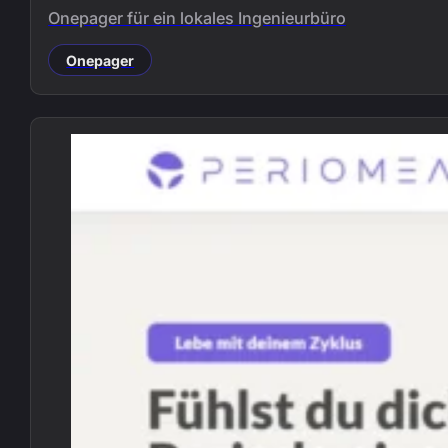
Onepager für ein lokales Ingenieurbüro
Onepager